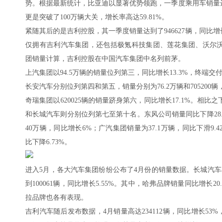
势。根据最新统计，比亚迪以显著优势领跑，一季度乘用车销量达
更是突破了100万辆大关，增长率高达59.81%。
紧随其后的是吉利控股，其一季度销量达到了946627辆，同比
仅拥有吉利汽车集团，还包括极氪科技集团、莲花集团、沃尔
团销量计算，吉利控股在中国汽车集团中名列前茅。
上汽集团以94.5万辆的销量位列第三，同比增长13.3%，终端交
长安汽车分别位列第四和第五，销量分别为76.2万辆和705200辆，
奇瑞集团以620025辆的销量跻身第六，同比增长17.1%。相
和长城汽车则分别位列第七至第十名。东风公司销量同比下降28.
40万辆，同比增长6%；广汽集团销量为37.1万辆，同比下滑9.4
比下降6.73%。
进入5月，各大汽车集团纷纷公布了4月份的销量数据。长城汽车
到100061辆，同比增长5.55%。其中，哈弗品牌销量同比增长
拉品牌也各有表现。
吉利汽车随后发布数据，4月销量高达234112辆，同比增长53