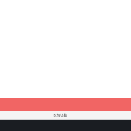
友情链接：