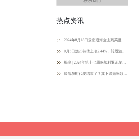
联系我们
热点资讯
2024年8月18日云南通海金山蔬菜批发市场价格行情
9月5日燃23转债上涨2.44%，转股溢价率36.11%
揭晓 | 2024年第十七届保加利亚瓦尔纳国际摄影展获奖作品公布（中）
滕哈赫时代要结束了？其下课赔率领跑全英超