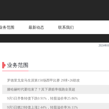
业务范围
最新动态
联系我们
2024年8
业务范围
罗德里戈皇马生涯第150场西甲比赛 29球+26助攻
滕哈赫时代要结束了？其下课赔率领跑全英超
9月5日齐鲁转债下跌0.91%，转股溢价率25.86%
9月5日燃23转债上涨2.44%，转股溢价率36.11%