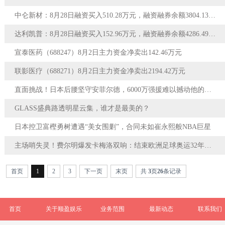
中仑新材：8月28日融资买入510.28万元，融资融券余额3804.13万元
达利凯普：8月28日融资买入152.96万元，融资融券余额4286.49万元
宣泰医药（688247）8月2日主力资金净卖出142.46万元
联影医疗（688271）8月2日主力资金净卖出2194.42万元
直面挑战！日本后腰坚守安菲尔德，6000万强援难以撼动他的决心
GLASS盛典路透明星云集，谁才是最美的？
日本控卫富樫勇树遭遇“美女围剿”，合同未如崔永熙般NBA巨星
主场哨失灵！费尔明爆发卡梅洛双响：结束欧洲足球奥运32年无冠
首页
1
2
3
下一页
末页
共
3
页
26
条记录
首页
关于顺盈娱乐
业务范围
最新动态
联系我们