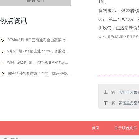
联系我们
1%。
资料显示，燃23转债
热点资讯
0%、第二年0.40%
圳燃气，正股最新价为6
以上内容为本站据公开信息整
2024年8月18日云南通海金山蔬菜批发市场价格行情
9月5日燃23转债上涨2.44%，转股溢价率36.11%
揭晓 | 2024年第十七届保加利亚瓦尔纳国际摄影展获奖作品公布（中）
滕哈赫时代要结束了？其下课赔率领跑全英超
上一篇：
9月5日齐鲁转
下一篇：
罗德里戈皇马
首页
关于顺盈娱乐