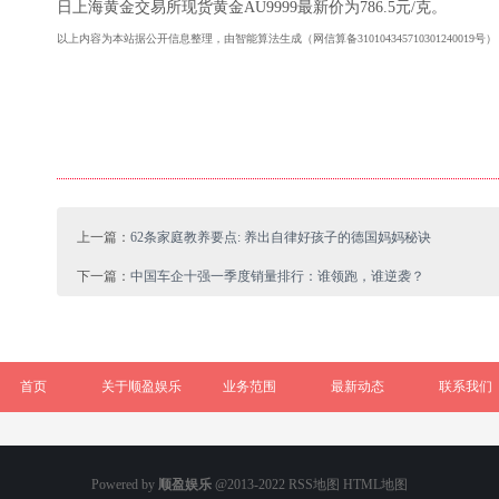
日上海黄金交易所现货黄金AU9999最新价为786.5元/克。
以上内容为本站据公开信息整理，由智能算法生成（网信算备310104345710301240019
上一篇：
62条家庭教养要点: 养出自律好孩子的德国妈妈秘诀
下一篇：
中国车企十强一季度销量排行：谁领跑，谁逆袭？
首页
关于顺盈娱乐
业务范围
最新动态
联系我们
Powered by
顺盈娱乐
@2013-2022
RSS地图
HTML地图