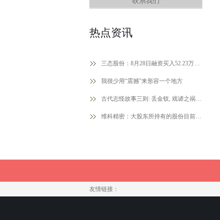
联系我们
热点资讯
三态股份：8月28日融资买入52.23万元，融资融券余额6347.85万元
我很少用“震撼”来形容一个地方
古代志怪故事三则: 丢金钗, 戏谑之祸, 唐某
维科精密：大股东所持有的股份目前仍处于限售期
友情链接：