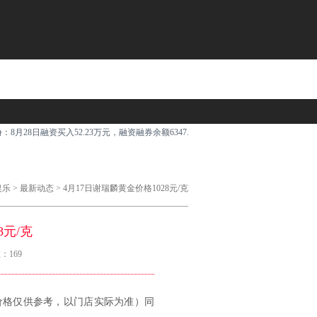
月28日融资买入52.23万元，融资融券余额6347.85万元...
我很少用“震撼”来形容一个地方
娱乐
>
最新动态
> 4月17日谢瑞麟黄金价格1028元/克
8元/克
：169
。（价格仅供参考，以门店实际为准）同